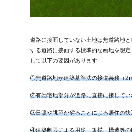
道路に接面していない土地は無道路地と
する道路に接面する標準的な画地を想定
して以下の要因があります。
①無道路地が建築基準法の接道義務（2
②有効宅地部分が道路に直接に接してい
③日照や眺望が劣ることによる居住の快
④建築制限による用途、規模、構造等の