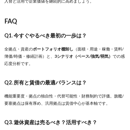
入替と活用で企業価値を継続的に高めましょう。
FAQ
Q1. 今すぐやるべき最初の一歩は？
全拠点・資産の
ポートフォリオ棚卸し
（面積・用途・稼働・賃料/
簿価/時価・修繕計画）と、
3シナリオ（ベース/強気/弱気）
での感
応度分析です。
Q2. 所有と賃借の最適バランスは？
機能重要度・拠点の独自性・代替可能性・財務制約で評価。旗艦/
要塞拠点は保有厚め、汎用拠点は賃借中心が基本軸です。
Q3. 遊休資産は売るべき？活用すべき？