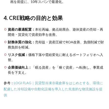
画を前提に、10年スパンで最適化。
4. CRE戦略の目的と効果
資産の最適配置：
本社再編、拠点統廃合、遊休資産の売却・再
開発・賃貸化で資産効率を改善。
財務体質の強化：
売却益・資産圧縮でROA改善、負債削減で財
務負担を軽減。
リスク低減：
価格下落や需給変化に耐えるポートフォリオへ入
替。
企業価値向上：
「眠る資産」を「稼ぐ資産」へ転換し、事業成
長を下支え。
参考：
LOGI FLAG｜賃貸型冷凍冷蔵倉庫をはじめとする、
環境に
配慮した冷却設備や自動化設備を導入した先進的な物流施設
を提
供