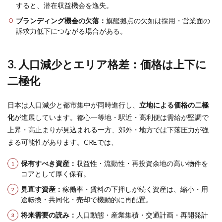
すると、潜在収益機会を逸失。
ブランディング機会の欠落：
旗艦拠点の欠如は採用・営業面の
訴求力低下につながる場合がある。
3. 人口減少とエリア格差：価格は上下に
二極化
日本は人口減少と都市集中が同時進行し、
立地による価格の二極
化
が進展しています。都心一等地・駅近・高利便は需給が堅調で
上昇・高止まりが見込まれる一方、郊外・地方では下落圧力が強
まる可能性があります。CREでは、
保有すべき資産：
収益性・流動性・再投資余地の高い物件を
コアとして厚く保有。
見直す資産：
稼働率・賃料の下押しが続く資産は、縮小・用
途転換・共同化・売却で機動的に再配置。
将来需要の読み：
人口動態・産業集積・交通計画・再開発計