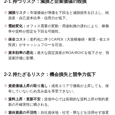
2-1. 持つリスク：減損と企業価値の毀損
減損リスク：
市場価値が簿価を下回ると減損損失を計上し、純
資産・自己資本比率・信用力が低下。
需給変化：
オフィス需要の変動・用途転換の遅れにより、稼働
率や賃料が想定を下回る可能性。
保全コスト：
老朽化に伴うCAPEX（大規模修繕・耐震・省エネ
投資）がキャッシュフローを圧迫。
資本効率の悪化：
過大な固定資産がROA/ROICを低下させ、投
資家評価に影響。
2-2. 持たざるリスク：機会損失と競争力低下
資産価値上昇の取り逃し：
成長エリアで価格が上昇しても、保
有していないため含み益を享受できない。
賃料上昇・更新不安：
賃借中心では長期的な賃料上昇や契約更
新の不確実性に晒される。
遊休資産の不活性：
自社遊休地・社宅・寮などを活用せず放置