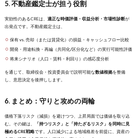
5. 不動産鑑定士が担う役割
実効性のあるCREは、
適正な時価評価・収益分析・市場性診断
が
出発点です。不動産鑑定士は、
保有 vs. 売却（または賃貸化）の損益・キャッシュフロー比較
開発・用途転換・再編（共同化/区分化など）の実行可能性評価
将来シナリオ（人口・賃料・利回り）の感応度分析
を通じて、取締役会・投資委員会で説明可能な
数値根拠
を整備
し、意思決定を後押しします。
6. まとめ：守りと攻めの両輪
価格下落リスク（減損）を避けつつ、上昇局面では価値を取り込
む。その鍵は、
「持つリスク」と「持たざるリスク」を同時に見
極めるCRE戦略
です。人口減少による地域格差を前提に、資産の